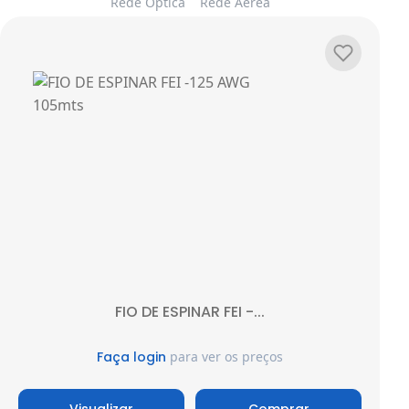
Rede Óptica
Rede Aérea
Adicionar
FIO DE ESPINAR FEI -...
Faça login
para ver os preços
Visualizar
Comprar