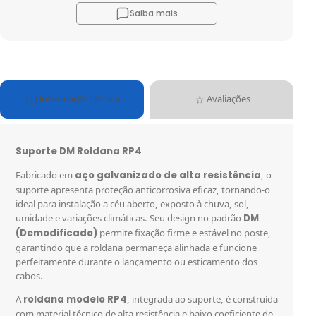
Saiba mais
Informação técnica
Avaliações
Suporte DM Roldana RP4
Fabricado em
aço galvanizado de alta resistência
, o
suporte apresenta proteção anticorrosiva eficaz, tornando-o
ideal para instalação a céu aberto, exposto à chuva, sol,
umidade e variações climáticas. Seu design no padrão
DM
(Demodificado)
permite fixação firme e estável no poste,
garantindo que a roldana permaneça alinhada e funcione
perfeitamente durante o lançamento ou esticamento dos
cabos.
A
roldana modelo RP4
, integrada ao suporte, é construída
com material técnico de alta resistência e baixo coeficiente de